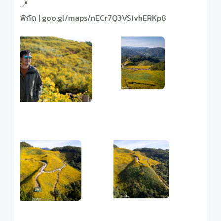
พิกัด |
goo.gl/maps/nECr7Q3VS1vhERKp8