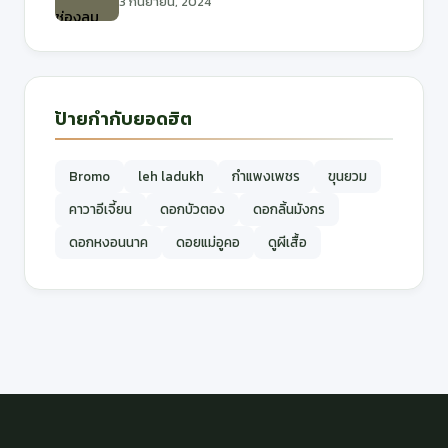
3 กันยายน, 2024
ป้ายกำกับยอดฮิต
Bromo
leh ladukh
กำแพงเพชร
ขุนยวม
คาวาอีเจี้ยน
ดอกบัวตอง
ดอกลิ้นมังกร
ดอกหงอนนาค
ดอยแม่อูคอ
ดูผีเสื้อ