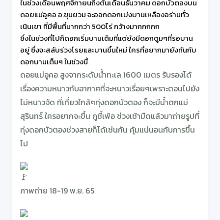
ในช่วงเดือนพฤศจิกายนถึงต้นเดือนธันวาคม ดอกบัวตองบน
ดอยแม่อูคอ อ.ขุนยวม จะออกดอกเบ่งบานเหลืองอร่ามทั่ว
เนินเขา ที่มีพื้นที่มากกว่า 500ไร่ กว้างมากกกกก
ซึ่งในช่วงที่ไปก็ดอกเริ่มบานเต็มที่แต่ยังมีดอกตูมๆที่รอบาน
อยู่ ซึ่งจะสลับร่วงโรยและบานขึ้นใหม่ ใครที่อยากมายังทันกับ
ดอกบานเต็มๆ ในช่วงนี้
ดอยแม่อูคอ สูงจากระดับน้ำทะเล 1600 เมตร รับรองได้
เรื่องความหนาวกับอากาศที่จะหนาวเรื่อยๆเพราะตอนไปยัง
ไม่หนาวจัด ที่เที่ยวใกล้ๆทุ่งดอกบัวตอง ก็จะมีน้ำตกแม่
สุรินทร์ ใครอยากจะขึ้น ภูชี้เพ้อ ช่วงเช้ามืดแล้วมาถ่ายรูปที่
ทุ่งดอกบัวตองช่วงสายก็ได้เช่นกัน คุ้มแน่นอนกับการขึ้น
ไป
ภาพถ่าย 18-19 พ.ย. 65