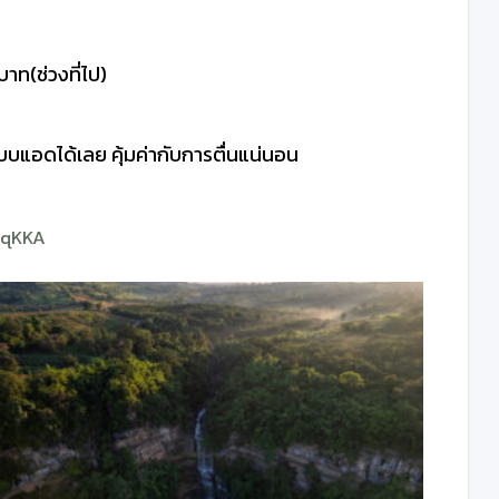
าท(ช่วงที่ไป)
บแอดได้เลย คุ้มค่ากับการตื่นแน่นอน
pqKKA