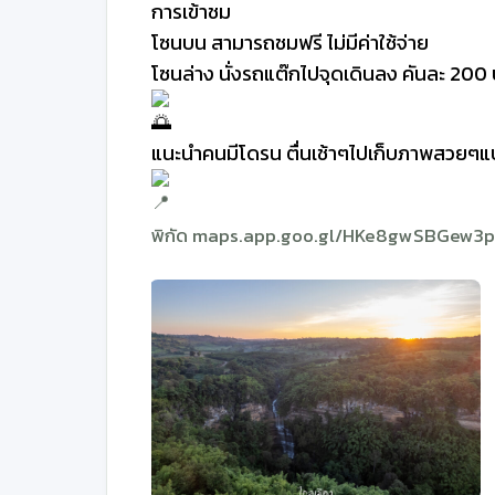
การเข้าชม
โซนบน สามารถชมฟรี ไม่มีค่าใช้จ่าย
โซนล่าง นั่งรถแต๊กไปจุดเดินลง คันละ 200 บ
แนะนำคนมีโดรน ตื่นเช้าๆไปเก็บภาพสวยๆแบ
พิกัด
maps.app.goo.gl/HKe8gwSBGew3