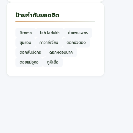
ป้ายกำกับยอดฮิต
Bromo
leh ladukh
กำแพงเพชร
ขุนยวม
คาวาอีเจี้ยน
ดอกบัวตอง
ดอกลิ้นมังกร
ดอกหงอนนาค
ดอยแม่อูคอ
ดูผีเสื้อ