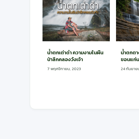
น้ำตกเต่าดำ ความงามในผืน
น้ำตกตาด
ป่าลึกคลองวังเจ้า
ขอนแก่
7 พฤศจิกายน, 2023
24 กันยาย