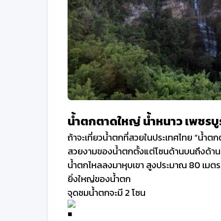
น้ำตกตาดใหญ่ น้ำหนาว เพชรบู
ถ้าจะเที่ยวน้ำตกที่สวยในประเทศไทย “น้ำตก
สวยงามของน้ำตกตั้งแต่โซนด้านบนถึงด้านล่า
น้ำตกไหลลงมาหุบเขา สูงประมาณ 80 เมตร 
ยิ่งใหญ่ของน้ำตก
จุดชมน้ำตกจะมี 2 โซน