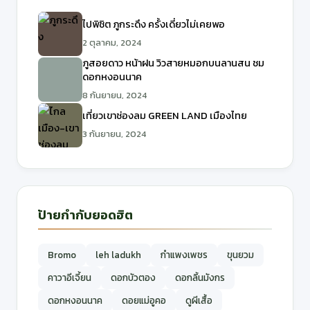
ไปพิชิต ภูกระดึง ครั้งเดี่ยวไม่เคยพอ
2 ตุลาคม, 2024
ภูสอยดาว หน้าฝน วิวสายหมอกบนลานสน ชม
ดอกหงอนนาค
8 กันยายน, 2024
เที่ยวเขาช่องลม GREEN LAND เมืองไทย
3 กันยายน, 2024
ป้ายกำกับยอดฮิต
Bromo
leh ladukh
กำแพงเพชร
ขุนยวม
คาวาอีเจี้ยน
ดอกบัวตอง
ดอกลิ้นมังกร
ดอกหงอนนาค
ดอยแม่อูคอ
ดูผีเสื้อ