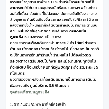
ธรรมมเข้าอุทยาน ค่าพักแรม และ สำหรับใครจะเช่าเต้นท์ ก็
สามารถเช่าได้เลย และอุปกรณ์เครื่องนอนต่างๆ พร้อมชำระ
จบในที่เดี่ยว ส่วนใครที่ไม่ต้องแบกสัมภาระขึ้นก็ต้อง สามารถ
จ้างลูกหาบ คิดเป็นเที่ยวขึ้น และ ลง แยกกัน ในกิโลละ 30 บาท
หลังจากที่ชั่งน้ำหนักเราก็จะได้บัตรสำหรับไปสัมภาระด้านบน
ส่วนเงินไปจ่ายให้ลูกหายตอนรับสัมภาระ
การเดินขึ้น
ภูกระดึง
จะแบ่งการเดินเป็น 2 ช่วง
ช่วงแรกเราจะต้องเดินทางผ่านต่างๆ 7 ซำ ได้แก่ ซำแฮก
ซำบอน ซำกกกอก ซำกกหว้า ซำกกไผ่ ซึ่งตลอดเส้นทางก็
จะมีร้านอาหารร้านค้าร้านน้ำ ร้านผลไม้ ไม่ต้องห่วงอด
ระหว่างทาง เตรียมเงินไปก็พอ และเมื่อเดินผ่านทุกซัมไป
ถึงหลังแป ก็จะเจอป้าย เราคือผู้พิชิตผูกระดึง รวมระยะ 5.5
กิโลเมตร
ช่วงที่สองจากหลังเราก็จะเดินสบายๆเป็นทางราบ เดินไป
เรื่อยๆจนถึง ศูนย์บริการ 3.5 กิโลเมตร
จุดท่องเที่ยวบนภูกระดึง
1. ผานกแอ่น ชม
พระอาทิตย์ตอนเช้า