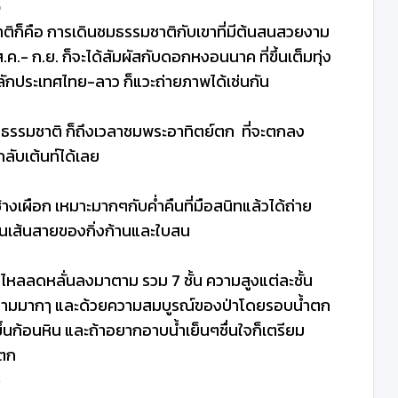
ว
ติก็คือ การเดินชมธรรมชาติกับเขาที่มีต้นสนสวยงาม
ค.- ก.ย. ก็จะได้สัมผัสกับดอกหงอนนาค ที่ขึ้นเต็มทุ่ง
ักประเทศไทย-ลาว ก็แวะถ่ายภาพได้เช่นกัน
ธรรมชาติ ก็ถึงเวลาชมพระอาทิตย์ตก ที่จะตกลง
ลับเต้นท์ได้เลย
้างเผือก เหมาะมากๆกับค่ำคืนที่มือสนิทแล้วได้ถ่าย
นเส้นสายของกิ่งก้านและใบสน
ำไหลลดหลั่นลงมาตาม รวม 7 ชั้น ความสูงแต่ละชั้น
ยงามมากๅ และด้วยความสมบูรณ์ของป่าโดยรอบน้ำตก
ขึ้นก้อนหิน และถ้าอยากอาบน้ำเย็นๆชื่นใจก็เตรียม
ำตก
ว