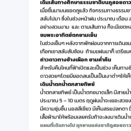
เดินเส้นทางศึกษาธรรมชาติบนภูสอยดา
เมื่อขึ้นมาบนยอดภูแล้ว กิจกรรมทางธรรมชา
สลับไปมา ซึ่งในช่วงหน้าฝน ประมาณ เดือน ส.
อย่างสวนงาม และ ตามเส้นทาง ก็จะมีเขตหล
ชมพระอาทิตย์ตกยามเย็น
ในช่วงเย็นๆ หลังจากพักผ่อนจากการเดินชม
เทือกเขาสลับสับซ้อน ถ้าเมฆฝนมาก็ เตรียมก
ถ่าวดาวทางช้างเผือก ยามค่ำคืน
สำหรับคืนไหนที่ฟ้าเปิดและเป็นช่วง เห็นทางช
ดาวสวยๆโดยมียอดสนเป็นเป็นเงาดำๆให้เห็
เดินน้ำตกน้ำตกสายทิพย์
น้ำตกสายทิพย์ เป็นน้ำตกขนาดเล็ก มีสายน้
ประมาณ 5 – 10 เมตร ฤดูฝนน้ำจะเยอะสว
มีความชุ่มชื้น มอสสีเขียว มีเห็นสรแปลกตา 
เสื้อผ้ามาให้พร้อมเลยครับถ้าจะลงมาเดินน้
แผนที่เดินทางไป อุทยานแห่งชาติภูสอยดา