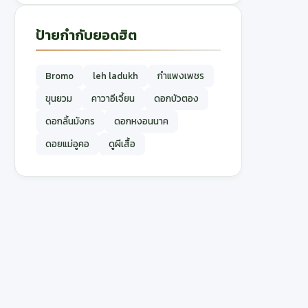
ป้ายกำกับยอดฮิต
Bromo
leh ladukh
กำแพงเพชร
ขุนยวม
คาวาอีเจี้ยน
ดอกบัวตอง
ดอกลิ้นมังกร
ดอกหงอนนาค
ดอยแม่อูคอ
ดูผีเสื้อ