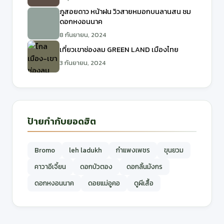
ภูสอยดาว หน้าฝน วิวสายหมอกบนลานสน ชม
ดอกหงอนนาค
8 กันยายน, 2024
เที่ยวเขาช่องลม GREEN LAND เมืองไทย
3 กันยายน, 2024
ป้ายกำกับยอดฮิต
Bromo
leh ladukh
กำแพงเพชร
ขุนยวม
คาวาอีเจี้ยน
ดอกบัวตอง
ดอกลิ้นมังกร
ดอกหงอนนาค
ดอยแม่อูคอ
ดูผีเสื้อ